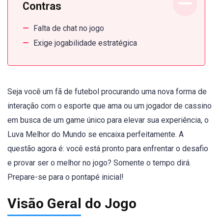
Contras
Falta de chat no jogo
Exige jogabilidade estratégica
Seja você um fã de futebol procurando uma nova forma de
interação com o esporte que ama ou um jogador de cassino
em busca de um game único para elevar sua experiência, o
Luva Melhor do Mundo se encaixa perfeitamente. A
questão agora é: você está pronto para enfrentar o desafio
e provar ser o melhor no jogo? Somente o tempo dirá.
Prepare-se para o pontapé inicial!
Visão Geral do Jogo