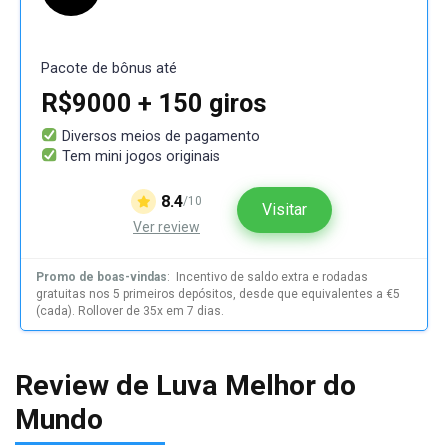
Pacote de bônus até
R$9000 + 150 giros
Diversos meios de pagamento
Tem mini jogos originais
8.4
/10
Visitar
Ver review
Promo de boas-vindas
: Incentivo de saldo extra e rodadas
gratuitas nos 5 primeiros depósitos, desde que equivalentes a €5
(cada). Rollover de 35x em 7 dias.
Review de Luva Melhor do
Mundo