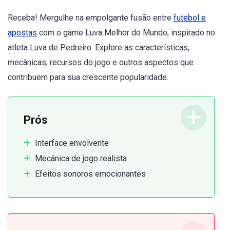
Receba! Mergulhe na empolgante fusão entre
futebol e
apostas
com o game Luva Melhor do Mundo, inspirado no
atleta Luva de Pedreiro. Explore as características,
mecânicas, recursos do jogo e outros aspectos que
contribuem para sua crescente popularidade.
Prós
Interface envolvente
Mecânica de jogo realista
Efeitos sonoros emocionantes