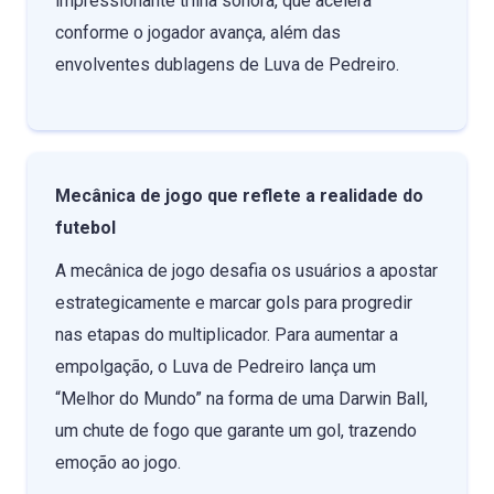
impressionante trilha sonora, que acelera
conforme o jogador avança, além das
envolventes dublagens de Luva de Pedreiro.
Mecânica de jogo que reflete a realidade do
futebol
A mecânica de jogo desafia os usuários a apostar
estrategicamente e marcar gols para progredir
nas etapas do multiplicador. Para aumentar a
empolgação, o Luva de Pedreiro lança um
“Melhor do Mundo” na forma de uma Darwin Ball,
um chute de fogo que garante um gol, trazendo
emoção ao jogo.