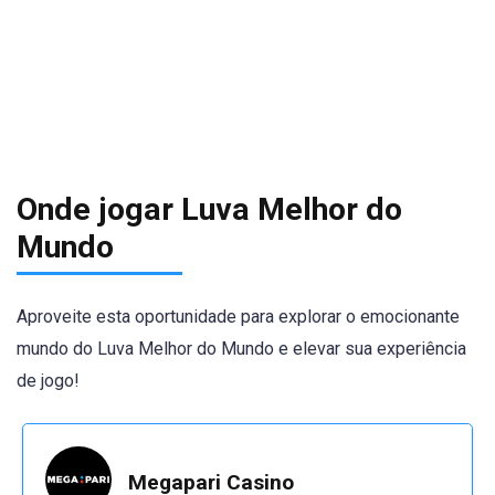
Onde jogar Luva Melhor do
Mundo
Aproveite esta oportunidade para explorar o emocionante
mundo do Luva Melhor do Mundo e elevar sua experiência
de jogo!
Megapari Casino