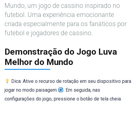
Mundo, um jogo de cassino inspirado no
futebol. Uma experiência emocionante
criada especialmente para os fanáticos por
futebol e jogadores de cassino.
Demonstração do Jogo Luva
Melhor do Mundo
Dica: Ative o recurso de rotação em seu dispositivo para
jogar no modo paisagem
. Em seguida, nas
configurações do jogo, pressione o botão de tela cheia.