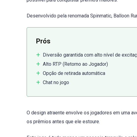
Desenvolvido pela renomada Spinmatic, Balloon Ru
Prós
Diversão garantida com alto nível de excita
Alto RTP (Retorno ao Jogador)
Opção de retirada automática
Chat no jogo
O design atraente envolve os jogadores em uma aven
os prêmios antes que ele estoure.