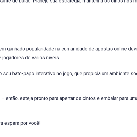
xante de balão. Planeje sua estratégia, mantenha os olhos nos 
tem ganhado popularidade na comunidade de apostas online dev
e jogadores de vários níveis.
 o seu bate-papo interativo no jogo, que propicia um ambiente s
s – então, esteja pronto para apertar os cintos e embalar para
ra espera por você!