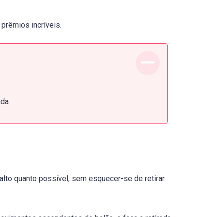
prêmios incríveis.
ada
alto quanto possível, sem esquecer-se de retirar