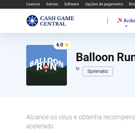
Casinos
Games
Software
Opções de pagamento
Blo
Aviã
6.0
Balloon Ru
by
Spinmatic
Alcance os céus e obtenha recompensas
acelerado.