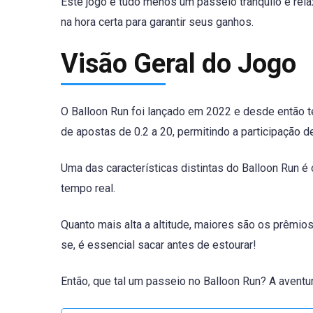
Este jogo é tudo menos um passeio tranquilo e rela
na hora certa para garantir seus ganhos.
Visão Geral do Jogo
O Balloon Run foi lançado em 2022 e desde então 
de apostas de 0.2 a 20, permitindo a participação d
Uma das características distintas do Balloon Run é
tempo real.
Quanto mais alta a altitude, maiores são os prêmio
se, é essencial sacar antes de estourar!
Então, que tal um passeio no Balloon Run? A aventu