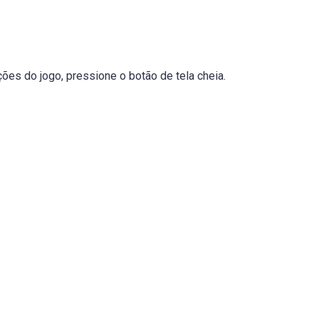
ções do jogo, pressione o botão de tela cheia.