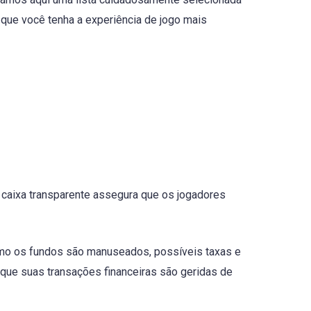
 que você tenha a experiência de jogo mais
e caixa transparente assegura que os jogadores
como os fundos são manuseados, possíveis taxas e
que suas transações financeiras são geridas de