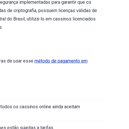
egurança implementadas para garantir que os
das de criptografia, possuem licenças válidas de
 do Brasil, utilizá-lo em cassinos licenciados
s.
tras de usar esse
método de pagamento em
 todos os cassinos online ainda aceitam
ões estão sujeitas a tarifas