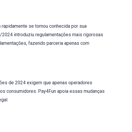
a rapidamente se tornou conhecida por sua
75/2024 introduziu regulamentações mais rigorosas
egulamentações, fazendo parceria apenas com
tações de 2024 exigem que apenas operadores
ara os consumidores. Pay4Fun apoia essas mudanças
gal.