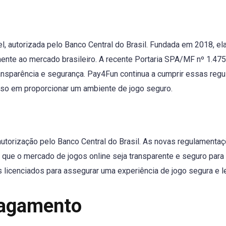
, autorizada pelo Banco Central do Brasil. Fundada em 2018, el
lmente ao mercado brasileiro. A recente Portaria SPA/MF nº 1.4
 transparência e segurança. Pay4Fun continua a cumprir essas r
so em proporcionar um ambiente de jogo seguro.
 autorização pelo Banco Central do Brasil. As novas regulamen
o que o mercado de jogos online seja transparente e seguro p
 licenciados para assegurar uma experiência de jogo segura e le
pagamento