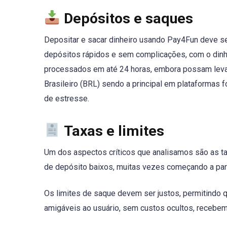
Depósitos e saques
Depositar e sacar dinheiro usando Pay4Fun deve s
depósitos rápidos e sem complicações, com o dinh
processados em até 24 horas, embora possam leva
Brasileiro (BRL) sendo a principal em plataformas f
de estresse.
Taxas e limites
Um dos aspectos críticos que analisamos são as t
de depósito baixos, muitas vezes começando a part
Os limites de saque devem ser justos, permitindo q
amigáveis ao usuário, sem custos ocultos, recebem 