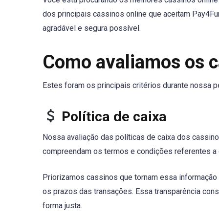
dos principais cassinos online que aceitam Pay4Fu
agradável e segura possível.
Como avaliamos os 
Estes foram os principais critérios durante nossa p
Política de caixa
Nossa avaliação das políticas de caixa dos cassino
compreendam os termos e condições referentes a
Priorizamos cassinos que tornam essa informação f
os prazos das transações. Essa transparência cons
forma justa.