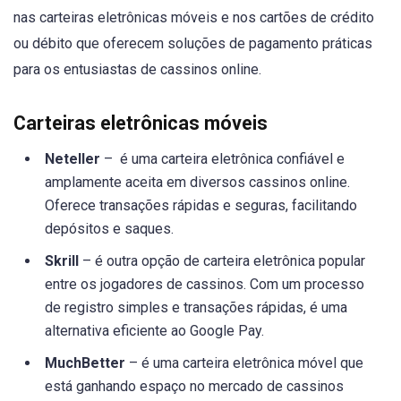
nas carteiras eletrônicas móveis e nos cartões de crédito
ou débito que oferecem soluções de pagamento práticas
para os entusiastas de cassinos online.
Carteiras eletrônicas móveis
Neteller
– é uma carteira eletrônica confiável e
amplamente aceita em diversos cassinos online.
Oferece transações rápidas e seguras, facilitando
depósitos e saques.
Skrill
– é outra opção de carteira eletrônica popular
entre os jogadores de cassinos. Com um processo
de registro simples e transações rápidas, é uma
alternativa eficiente ao Google Pay.
MuchBetter
– é uma carteira eletrônica móvel que
está ganhando espaço no mercado de cassinos