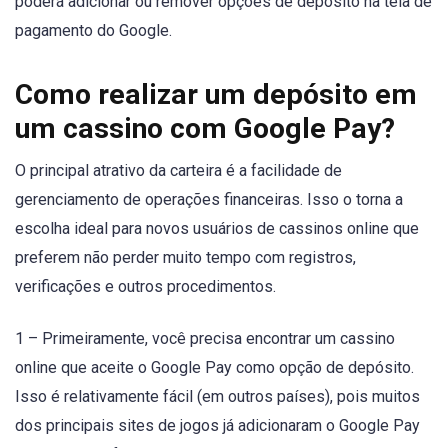
poderá adicionar ou remover opções de depósito na tela de
pagamento do Google.
Como realizar um depósito em
um cassino com Google Pay?
O principal atrativo da carteira é a facilidade de
gerenciamento de operações financeiras. Isso o torna a
escolha ideal para novos usuários de cassinos online que
preferem não perder muito tempo com registros,
verificações e outros procedimentos.
1 – Primeiramente, você precisa encontrar um cassino
online que aceite o Google Pay como opção de depósito.
Isso é relativamente fácil (em outros países), pois muitos
dos principais sites de jogos já adicionaram o Google Pay