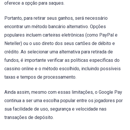
oferece a opção para saques.
Portanto, para retirar seus ganhos, será necessário
encontrar um método bancário alternativo. Opções
populares incluem carteiras eletrônicas (como PayPal e
Neteller) ou o uso direto dos seus cartões de débito e
crédito. Ao selecionar uma alternativa para retirada de
fundos, é importante verificar as políticas específicas do
cassino online e o método escolhido, incluindo possíveis
taxas e tempos de processamento.
Ainda assim, mesmo com essas limitações, o Google Pay
continua a ser uma escolha popular entre os jogadores por
sua facilidade de uso, segurança e velocidade nas
transações de depósito.