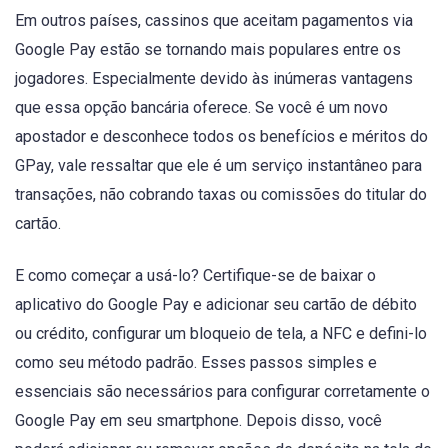
Em outros países, cassinos que aceitam pagamentos via
Google Pay estão se tornando mais populares entre os
jogadores. Especialmente devido às inúmeras vantagens
que essa opção bancária oferece. Se você é um novo
apostador e desconhece todos os benefícios e méritos do
GPay, vale ressaltar que ele é um serviço instantâneo para
transações, não cobrando taxas ou comissões do titular do
cartão.
E como começar a usá-lo? Certifique-se de baixar o
aplicativo do Google Pay e adicionar seu cartão de débito
ou crédito, configurar um bloqueio de tela, a NFC e defini-lo
como seu método padrão. Esses passos simples e
essenciais são necessários para configurar corretamente o
Google Pay em seu smartphone. Depois disso, você